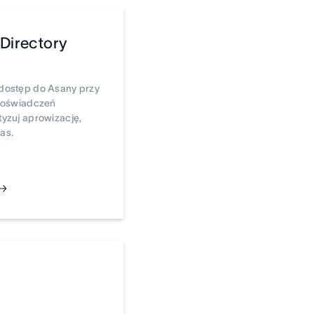
 Directory
dostęp do Asany przy
 poświadczeń
yzuj aprowizację,
as.