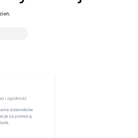
zień.
o i zgodność
anie dzienników
izacje za pomocą
lunk.