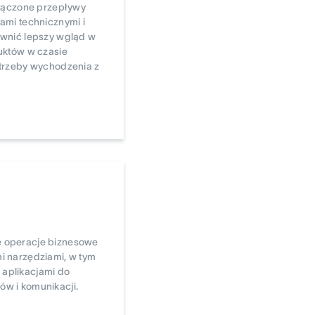
ołączone przepływy
ami technicznymi i
wnić lepszy wgląd w
uktów w czasie
trzeby wychodzenia z
e operacje biznesowe
i narzędziami, w tym
aplikacjami do
w i komunikacji.