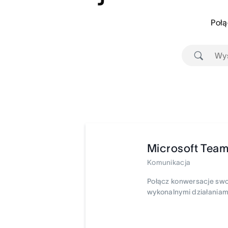
Połą
Microsoft Tea
Komunikacja
Połącz konwersacje swo
wykonalnymi działaniam