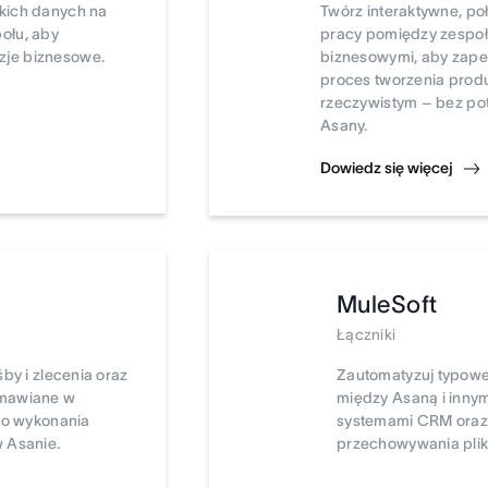
kich danych na
Twórz interaktywne, p
ołu, aby
pracy pomiędzy zespoł
je biznesowe.
biznesowymi, aby zape
proces tworzenia prod
rzeczywistym – bez po
Asany.
Dowiedz się więcej
MuleSoft
Łączniki
by i zlecenia oraz
Zautomatyzuj typow
omawiane w
między Asaną i innym
 do wykonania
systemami CRM oraz 
 Asanie.
przechowywania plikó