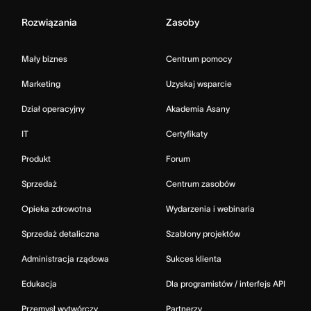
Rozwiązania
Zasoby
Mały biznes
Centrum pomocy
Marketing
Uzyskaj wsparcie
Dział operacyjny
Akademia Asany
IT
Certyfikaty
Produkt
Forum
Sprzedaż
Centrum zasobów
Opieka zdrowotna
Wydarzenia i webinaria
Sprzedaż detaliczna
Szablony projektów
Administracja rządowa
Sukces klienta
Edukacja
Dla programistów / interfejs API
Przemysł wytwórczy
Partnerzy