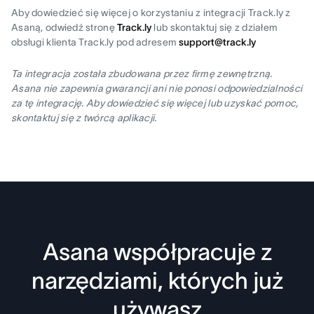
Aby dowiedzieć się więcej o korzystaniu z integracji Track.ly z
Asaną, odwiedź stronę
Track.ly
lub skontaktuj się z działem
obsługi klienta Track.ly pod adresem
support@track.ly
Ta integracja została zbudowana przez firmę zewnętrzną.
Asana nie zapewnia gwarancji ani nie ponosi odpowiedzialności
za tę integrację. Aby dowiedzieć się więcej lub uzyskać pomoc,
skontaktuj się z twórcą aplikacji.
Asana współpracuje z
narzędziami, których już
używasz