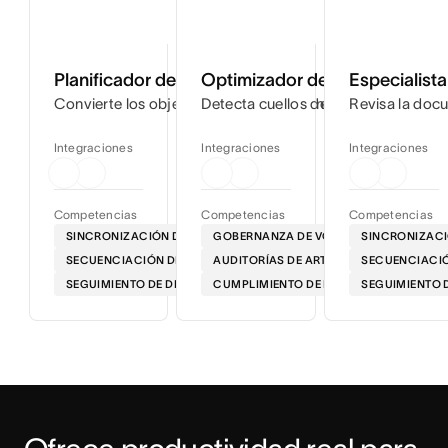
Planificador de lanzamientos
Optimizador de flujos de trab
Especialist
Convierte los objetivos del proyecto en cronogramas deta
Detecta cuellos de botella en tus flu
Revisa la docu
Integraciones
Integraciones
Integraciones
Competencias
Competencias
Competencias
SINCRONIZACIÓN DE LA HOJA DE RUTA
GOBERNANZA DE VOZ
SINCRONIZACI
SECUENCIACIÓN DE LA SALIDA AL MERCADO
AUDITORÍAS DE ARTEFACTOS
SECUENCIACIÓ
SEGUIMIENTO DE DEPENDENCIAS
CUMPLIMIENTO DE LAS NORMATIVAS EN 
SEGUIMIENTO 