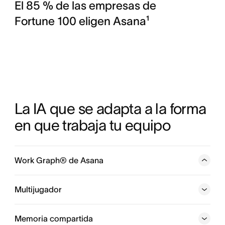
El 85 % de las empresas de
Fortune 100 eligen Asana¹
La IA que se adapta a la forma 
en que trabaja tu equipo
Work Graph® de Asana
Una red neuronal que abarca todo lo que hace tu
empresa y que conecta con cada persona, tarea,
Multijugador
proyecto, objetivo y dependencia, para que las personas
y los agentes de IA siempre sepan quién hace qué, para
Memoria compartida
cuándo y con qué objetivo.