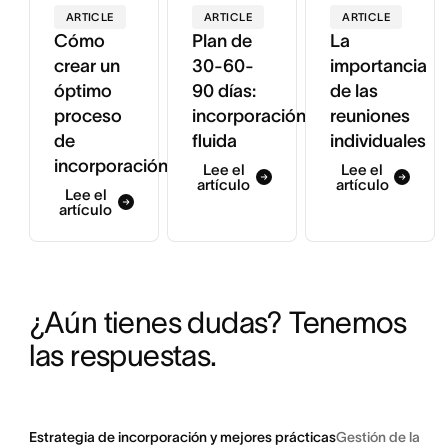
ARTICLE
ARTICLE
ARTICLE
Cómo
Plan de
La
crear un
30-60-
importancia
óptimo
90 días:
de las
proceso
incorporación
reuniones
de
fluida
individuales
incorporación
Lee el
Lee el
artículo
artículo
Lee el
artículo
¿Aún tienes dudas? Tenemos 
las respuestas.
Estrategia de incorporación y mejores prácticas
Gestión de la ex