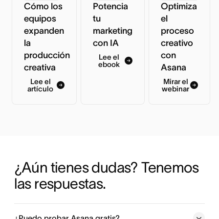
Cómo los
Potencia
Optimiza
equipos
tu
el
expanden
marketing
proceso
la
con IA
creativo
producción
con
Lee el
ebook
creativa
Asana
Lee el
Mirar el
artículo
webinar
¿Aún tienes dudas? Tenemos 
las respuestas.
¿Puedo probar Asana gratis?