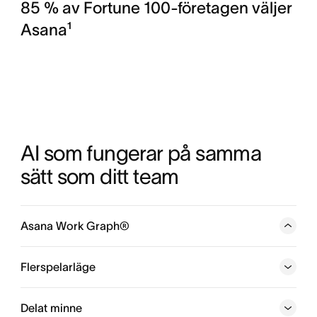
85 % av Fortune 100-företagen väljer
Asana¹
AI som fungerar på samma 
sätt som ditt team
Asana Work Graph®
Ett neuralt nätverk av allt som ditt företag gör, där varje
person, uppgift, projekt, mål och beroende är
Flerspelarläge
sammankopplade, så att människor och agenter alltid vet
vem som gör vad, när och mot vilket mål.
Delat minne