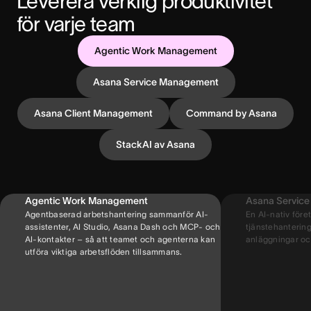
Leverera verklig produktivitet 
för varje team
Agentic Work Management
Asana Service Management
Asana Client Management
Command by Asana
StackAI av Asana
Agentic Work Management
Asana Servic
Agentbaserad arbetshantering sammanför AI-
En AI-nativ före
assistenter, AI Studio, Asana Dash och MCP- och
tjänstehantering
AI-kontakter – så att teamet och agenterna kan
anläggningar och
utföra viktiga arbetsflöden tillsammans.