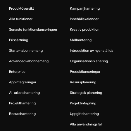
Produktöversikt
Kampanjhantering
Alla funktioner
Innehållskalender
Senaste funktionslanseringen
Kreativ produktion
Prissättning
Målhantering
Starter-abonnemang
Introduktion av nyanställda
Advanced-abonnemang
Organisationsplanering
Enterprise
Produktlanseringar
Appintegreringar
Resursplanering
AI-arbetshantering
Strategisk planering
Projekthantering
Projektintagning
Resurshantering
Uppgiftshantering
Alla användningsfall