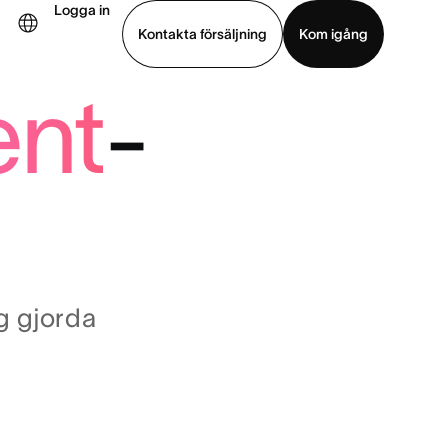
Logga in
Kontakta försäljning
Kom igång
ent
-
Visa demo
Ladda ned app
ng gjorda