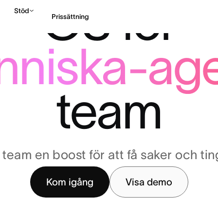
OS för
Stöd
Prissättning
nniska-ag
Kontakta försäljning
team
team en boost för att få saker och ti
Kom igång
Visa demo