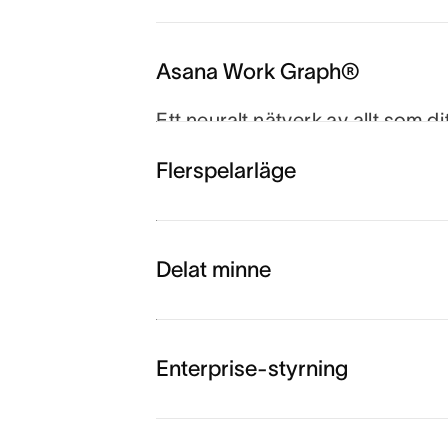
Asana Work Graph®
Ett neuralt nätverk av allt som di
projekt, mål och beroende är s
Flerspelarläge
agenter alltid vet vem som gör v
Delat minne
Enterprise-styrning