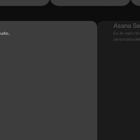
Asana Se
udio,
En AI-nativ fö
personalavdel