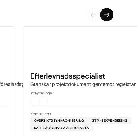
Efterlevnadsspecialist
 arbetet.
öreslår åtgärder så att arbetet kan fortsätta.
Granskar projektdokument gentemot regelstanda
Integreringar
Kompetens
ÖVERSIKTSSYNKRONISERING
GTM-SEKVENSERING
KARTLÄGGNING AV BEROENDEN