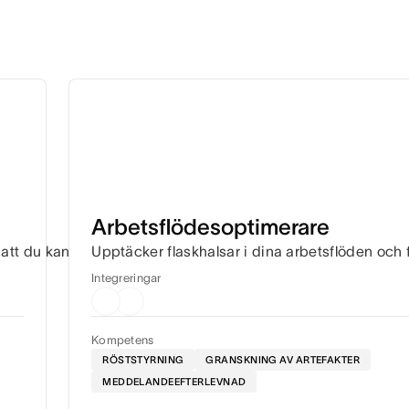
Arbetsflödesoptimerare
så att du kan nå varje deadline utan ständig behöva samordna
Upptäcker flaskhalsar i dina arbetsflöden och f
Integreringar
Kompetens
RÖSTSTYRNING
GRANSKNING AV ARTEFAKTER
MEDDELANDEEFTERLEVNAD