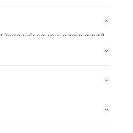
tt företag gör, där varje person, uppgift,
ammankopplade, så att människor och
ad, när och mot vilket mål.