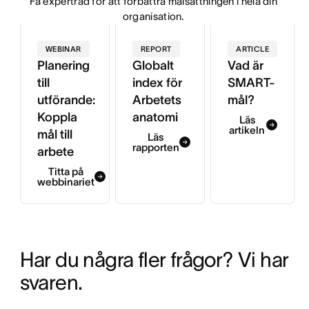
Få expertråd för att förbättra målsättningen i hela din 
organisation. 
WEBINAR
REPORT
ARTICLE
Planering
Globalt
Vad är
till
index för
SMART-
utförande:
Arbetets
mål?
Koppla
anatomi
Läs
artikeln
mål till
Läs
rapporten
arbete
Titta på
webbinariet
Har du några fler frågor? Vi har 
svaren.