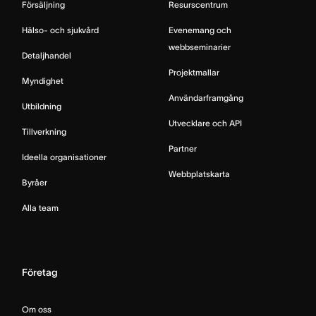
Försäljning
Resurscentrum
Hälso- och sjukvård
Evenemang och
webbseminarier
Detaljhandel
Projektmallar
Myndighet
Användarframgång
Utbildning
Utvecklare och API
Tillverkning
Partner
Ideella organisationer
Webbplatskarta
Byråer
Alla team
Företag
Om oss