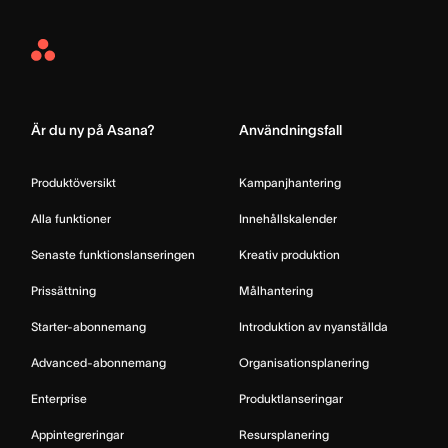
Asana
Home
Är du ny på Asana?
Användningsfall
Produktöversikt
Kampanjhantering
Alla funktioner
Innehållskalender
Senaste funktionslanseringen
Kreativ produktion
Prissättning
Målhantering
Starter-abonnemang
Introduktion av nyanställda
Advanced-abonnemang
Organisationsplanering
Enterprise
Produktlanseringar
Appintegreringar
Resursplanering