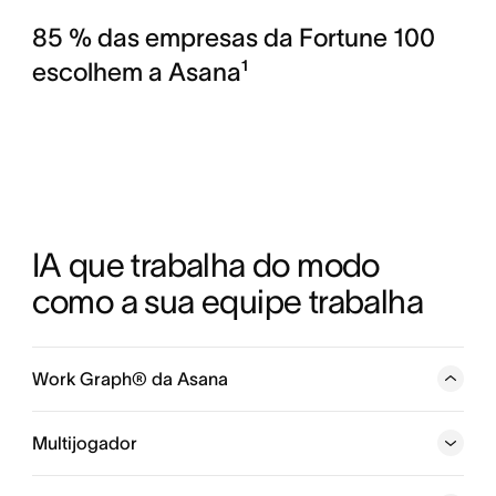
85 % das empresas da Fortune 100
escolhem a Asana¹
IA que trabalha do modo 
como a sua equipe trabalha
Work Graph® da Asana
Uma rede neural de tudo o que a sua empresa está
fazendo, com cada pessoa, tarefa, projeto, meta e
Multijogador
dependência conectados, para que pessoas e agentes
sempre saibam quem está fazendo o quê, para quando e