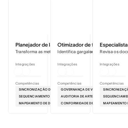
Planejador de lançamentos
Otimizador de fluxos de traba
Especialist
Transforma as metas do projeto em cronogramas passo a 
Identifica gargalos nos seus fluxos
Revisa os doc
Integrações
Integrações
Integrações
Competências
Competências
Competências
SINCRONIZAÇÃO DE ROTEIRO
GOVERNANÇA DE VOZ
SINCRONIZAÇÃ
SEQUENCIAMENTO DE LANÇAMENTOS NO MERCADO
AUDITORIA DE ARTEFATOS
SEQUENCIAME
MAPEAMENTO DE DEPENDÊNCIAS
CONFORMIDADE DE MENSAGENS
MAPEAMENTO 