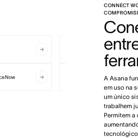
CONNECT W
COMPROMISI
Cone
entre
Looker
ferr
iceNow
Google Workspace
A Asana fun
em uso na s
um único si
trabalhem j
Permitem a 
aumentando 
tecnológico