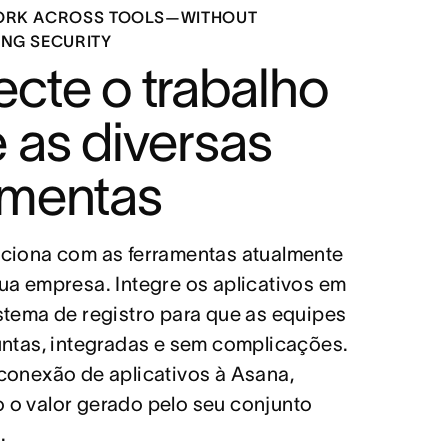
ORK ACROSS TOOLS—WITHOUT
NG SECURITY
cte o trabalho 
 as diversas 
Splunk
IBM App Co
amentas
Mulesoft
Microsoft 3
ciona com as ferramentas atualmente 
ua empresa. Integre os aplicativos em 
stema de registro para que as equipes 
untas, integradas e sem complicações. 
conexão de aplicativos à Asana, 
o valor gerado pelo seu conjunto 
.