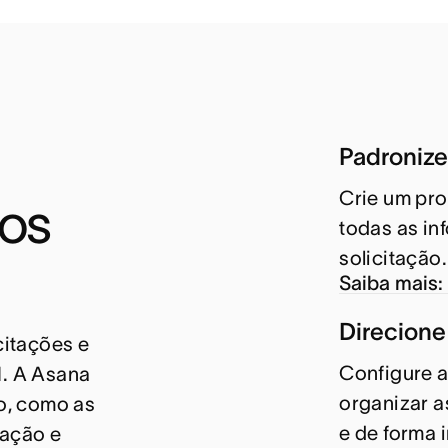
Padronize 
Crie um pro
os 
todas as i
solicitação.
Saiba mais:
Direcione
itações e 
Configure a
. A Asana 
organizar a
o, como as 
e de forma 
ação e 