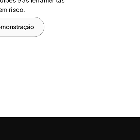
quipes e as ferramentas
em risco.
emonstração