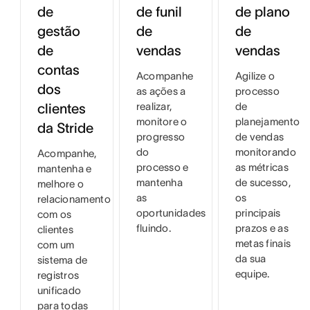
de plano
de
de funil
de
gestão
de
vendas
de
vendas
contas
Agilize o
Acompanhe
dos
processo
as ações a
de
realizar,
clientes
planejamento
monitore o
da Stride
de vendas
progresso
monitorando
do
Acompanhe,
as métricas
processo e
mantenha e
de sucesso,
mantenha
melhore o
os
as
relacionamento
principais
oportunidades
com os
prazos e as
fluindo.
clientes
metas finais
com um
da sua
sistema de
equipe.
registros
unificado
para todas