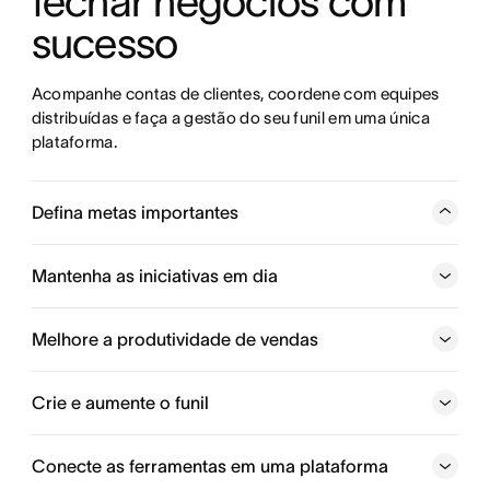
fechar negócios com 
sucesso
Acompanhe contas de clientes, coordene com equipes 
distribuídas e faça a gestão do seu funil em uma única 
plataforma.
Defina metas importantes
Conecte metas de vendas individuais a objetivos de alto
nível, como geração total de funil, taxas de ganhos e
Mantenha as iniciativas em dia
receita. E ajuste os objetivos para acompanharem
perfeitamente mudanças de prioridade.
Melhore a produtividade de vendas
Defina e alcance as metas
Crie e aumente o funil
Monitore os insights importantes
Conecte as ferramentas em uma plataforma
Monte o seu fluxo de trabalho