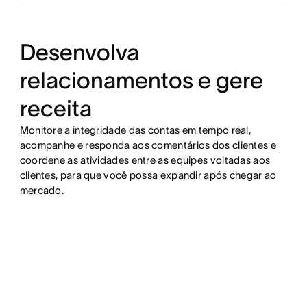
Desenvolva
Monitore o progresso do processo
relacionamentos e gere
Conecte as suas ferramentas preferidas
receita
Monitore a integridade das contas em tempo real,
acompanhe e responda aos comentários dos clientes e
coordene as atividades entre as equipes voltadas aos
clientes, para que você possa expandir após chegar ao
mercado.