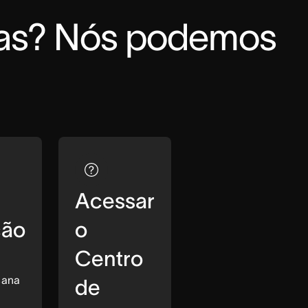
as? Nós podemos 
Acessar
ção
o
Centro
sana
de