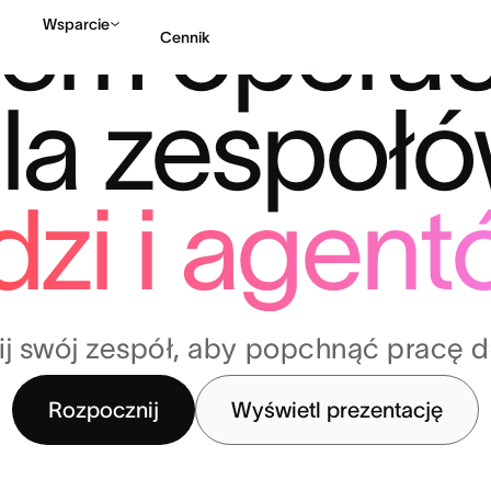
tem operac
Wsparcie
Cennik
la zespoł
Kontakt ze sprzedażą
dzi i agen
 swój zespół, aby popchnąć pracę 
Rozpocznij
Wyświetl prezentację