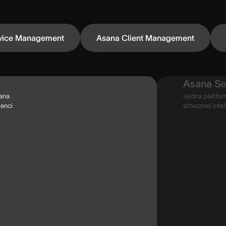
vice Management
Asana Client Management
Asana Se
sana
Jedna platfor
genci
sztucznej inte