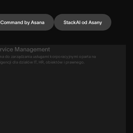
Command by Asana
StackAI od Asany
rvice Management
ma do zarządzania usługami korporacyjnymi oparta na
ligencji dla działów IT, HR, obiektów i prawnego.