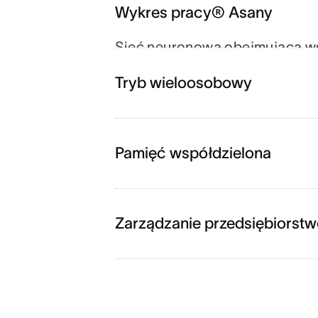
Wykres pracy® Asany
Sieć neuronowa obejmująca wsz
każdą osobę, zadanie, projekt, c
Tryb wieloosobowy
agenci zawsze wiedzą, kto, co i
tych działań.
Pamięć współdzielona
Zarządzanie przedsiębiorst