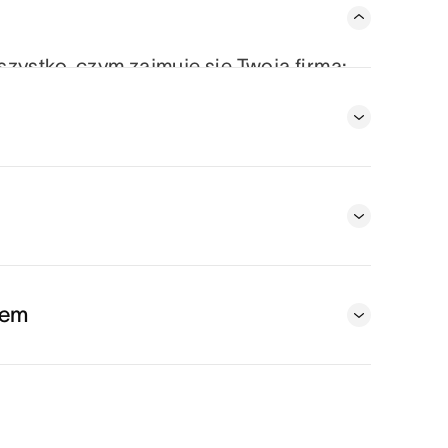
ystko, czym zajmuje się Twoja firma:
el i zależność. Dzięki temu ludzie i
 na kiedy musi wykonać oraz jaki jest cel
wem