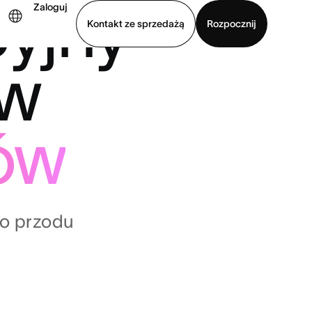
yjny
Zaloguj
Kontakt ze sprzedażą
Rozpocznij
ów
Wyświetl prezentację
Pobierz aplikację
tów
do przodu