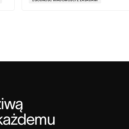
ZGODNOŚĆ WIADOMOŚCI Z ZASADAMI
iwą 
każdemu 