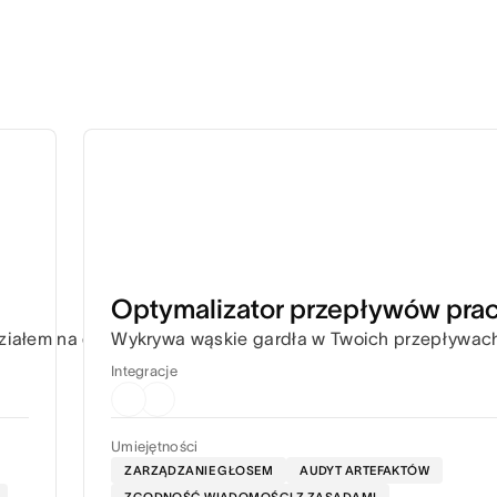
Optymalizator przepływów pra
działem na etapy, dzięki czemu dotrzymywanie terminów nie 
Wykrywa wąskie gardła w Twoich przepływach 
Integracje
Umiejętności
ZARZĄDZANIE GŁOSEM
AUDYT ARTEFAKTÓW