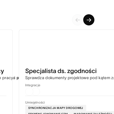
cy
Specjalista ds. zgodności
wymaga stałej koordynacji.
pracy i proponuje odpowiednie poprawki, aby praca nie u
Sprawdza dokumenty projektowe pod kątem zgo
Integracje
Umiejętności
SYNCHRONIZACJA MAPY DROGOWEJ