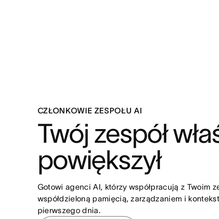
CZŁONKOWIE ZESPOŁU AI
Twój zespół właś
powiększył
Gotowi agenci AI, którzy współpracują z Twoim 
współdzieloną pamięcią, zarządzaniem i kontekst
pierwszego dnia.