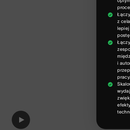
optym
proce
Łączy
z cela
lepiej
postę
Łączy
zespo
międz
i aut
przep
pracy
Skal
wydaj
zwięk
efekt
techn