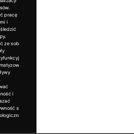
alizacji
sów.
ć pracę
mi i
 śledzić
py.
ć ze sobą
ły
yfunkcyjne
omatyzować
ływy
.
ować
ność i
szać
ywność stosu
ologicznego.