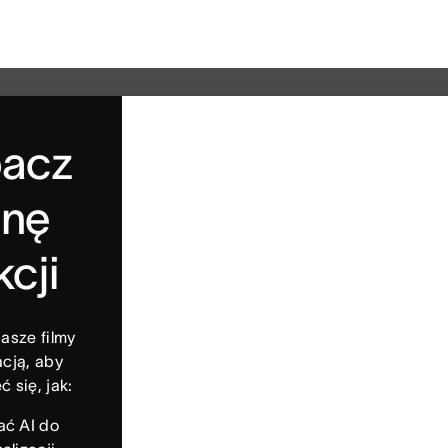
acz
anę
kcji
asze filmy
acją, aby
 się, jak:
ć AI do