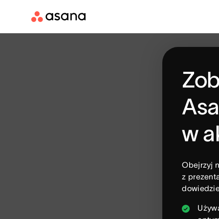
Zob
As
w a
Obejrzyj n
z prezent
dowiedzieć
Używa