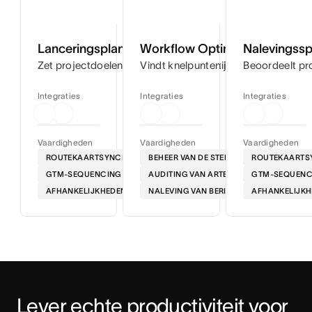
Lanceringsplanner
Workflow Optimizer
Nalevingssp
Zet projectdoelen om in stapsgewijze tijdlijnen, zodat je 
Vindt knelpunten in je workflows en s
Beoordeelt pro
Integraties
Integraties
Integraties
Vaardigheden
Vaardigheden
Vaardigheden
ROUTEKAARTSYNCHRONISATIE
BEHEER VAN DE STEM
ROUTEKAARTS
GTM-SEQUENCING
AUDITING VAN ARTEFACTEN
GTM-SEQUENC
AFHANKELIJKHEDEN IN KAART BRENGEN
NALEVING VAN BERICHTEN
AFHANKELIJKH
Lever echte productiviteit voor 