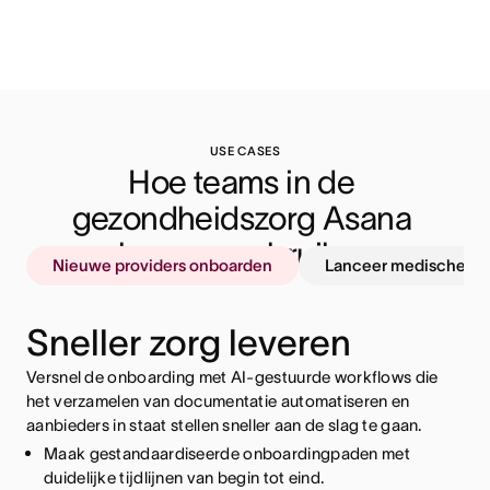
USE CASES
Hoe teams in de 
gezondheidszorg Asana 
kunnen gebruiken
Nieuwe providers onboarden
Lanceer medische pr
Sneller zorg leveren
Versnel de onboarding met AI-gestuurde workflows die
het verzamelen van documentatie automatiseren en
aanbieders in staat stellen sneller aan de slag te gaan.
Maak gestandaardiseerde onboardingpaden met
Centraliseer regelgevende vereisten met een duidelijk
duidelijke tijdlijnen van begin tot eind.
eigendom en deadlines