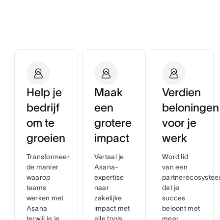
Help je
Maak
Verdien
bedrijf
een
beloningen
om te
grotere
voor je
groeien
impact
werk
Transformeer
Vertaal je
Word lid
de manier
Asana-
van een
waarop
expertise
partnerecosyste
teams
naar
dat je
werken met
zakelijke
succes
Asana
impact met
beloont met
terwijl je je
alle tools,
meer