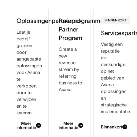
Referral
Oplossingenpartnerprogramma
BINNENKORT
Partner
Laat je
Servicespar
Program
bedrijf
Vestig een
groeien
Create a
reputatie
door
new
als
aangepaste
revenue
deskundige
oplossingen
stream by
op het
voor Asana
referring
gebied van
te
business to
Asana-
verkopen,
Asana.
oplossingen
door te
en
verwijzen
strategische
en te
implementatie.
leveren.
Meer
Meer
Binnenkort
informatie
informatie