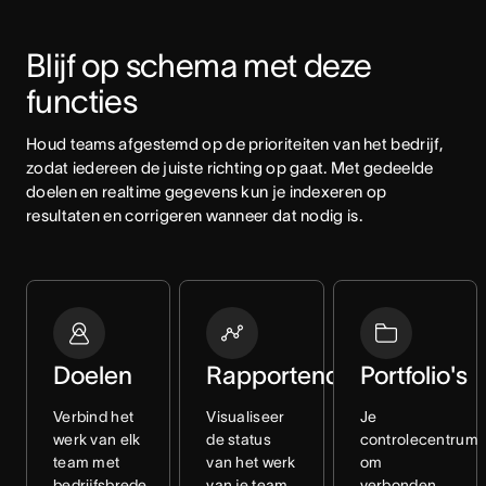
Blijf op schema met deze 
functies
Houd teams afgestemd op de prioriteiten van het bedrijf, 
zodat iedereen de juiste richting op gaat. Met gedeelde 
doelen en realtime gegevens kun je indexeren op 
resultaten en corrigeren wanneer dat nodig is.
Doelen
Rapportendashboards
Portfolio's
Verbind het
Visualiseer
Je
werk van elk
de status
controlecentrum
team met
van het werk
om
bedrijfsbrede
van je team
verbonden