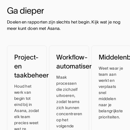
Ga dieper
Doelen en rapporten zijn slechts het begin. Kijk wat je nog 
meer kunt doen met Asana.
Project-
Workflow-
Middelen
en
automatisering
Weet waar je
taakbeheer
team aan
Maak
werkt en
processen
Houd het
verplaats
die zichzelf
werk van
snel
uitvoeren,
begin tot
middelen
zodat teams
eind bij in
naar je
zich kunnen
Asana, zodat
belangrijkste
concentreren
elk team
prioriteiten.
op het
precies weet
volgende
wat ze