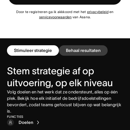
Door te registreren ga ik akkkoord met het
privacybeleid
en
servicevoorwaarden
van Asana.
Stimuleer strategie
Behaal resultaten
Stem strategie af op
uitvoering, op elk niveau
Volg doelen en het werk dat ze ondersteunt, alles op één
plek. Bekijk hoe elk initiatief de bedrijfsdoelstellingen
bevordert, zodat teams gefocust blijven op wat belangrijk
is.
FUNCTIES
Doelen
Rapportendashboards
Portfolio's