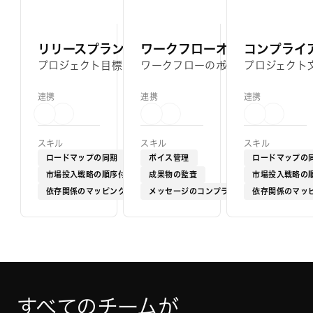
リリースプランナー
ワークフローオプティマイザ
コンプライ
プロジェクト目標を基に、必要なステップを踏まえたス
ワークフローのボトルネックを特定
プロジェクト
連携
連携
連携
スキル
スキル
スキル
ロードマップの同期
ボイス管理
ロードマップの
市場投入戦略の順序付け
成果物の監査
市場投入戦略の
依存関係のマッピング
メッセージのコンプライアンス
依存関係のマッ
すべてのチームが
