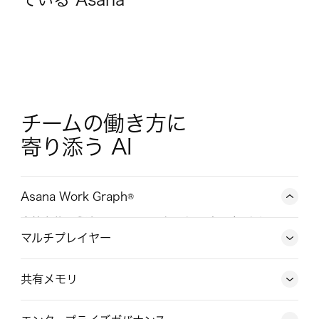
チームの働き方に

寄り添う AI
Asana Work Graph®
会社全体の業務、メンバー、タスク、プロジェクト、目
標、依存関係をひとつにつなぐニューラルネットワー
マルチプレイヤー
ク。人と AI エージェントは、誰が何を担当し、いつまで
に、どの目標に向かって進めているのかをリアルタイム
共有メモリ
で把握できます。