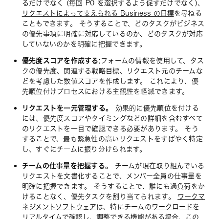
るだけでなく (毎回 P0 を選択するよう促すだけでなく)、
リクエストによって支えられる Business の目標
を尋ねる
こともできます。 そうすることで、どのタスクがビジネス
の優先事項に明確に対応しているのか、どのタスクが対応
していないのかを明確に把握できます。
優先度スコアを作成する:
フォームの情報を使用して、タス
クの優先度、関連する戦略目標、リクエスト元のチームな
どを考慮した数値スコアを作成します。 これにより、優
先順位付けプロセスにおける主観性を軽減できます。
リクエストを一元管理する。
効果的に優先順位を付ける
には、優先度スコアやタイミングなどの詳細を含むすべて
のリクエストを一目で確認できる必要があります。 そう
することで、最も緊急性の高いリクエストをすばやく特定
し、すぐにチームに振り分けられます。
チームの仕事量を把握する。
チームが現在取り組んでいる
リクエストを文書化することで、メンバー全員の仕事量を
明確に把握できます。 そうすることで、誰にも過負荷をか
けることなく、優先タスクを割り当てられます。
ワークマ
ネジメントソフトウェア
は、特にチームの
ワークロードを
リアルタイムで確認し、調整できる機能がある場合、この