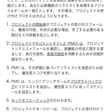
ここで、これらのアイデアを具体的に理解するための例をご
紹介します。 あなたは新機能のリクエストを処理するアジャ
イルチームの一員だとします。 その場合、プロジェクトの受
け付けプロセスは次のようになります。
プロジェクトの開始者
がプロジェクトの受け付けフォーム
に、機能の内容、作成が必要な理由、完了する必要のある
期日などの詳細を記入します。
プロジェクトマネジメントオフィス (PMO) は
、プロジェク
トリクエストフォームを確認し、新機能の作成に関する望
ましさ、実行可能性、
実現可能性
を判断するための初期評
価を行います。
PMO は、その評価に基づいてリクエストを承認または却
下し、優先度スコアを割り当てます。
PMO は、エンジニアリングチームの
プロダクトバックロ
グ
にリクエストを追加し、優先度スコアに従ってスケジュ
ールを設定します。
キックオフミーティング
が行われます。
プロジェクトマネージャーは、プロジェクトの受け付けフ