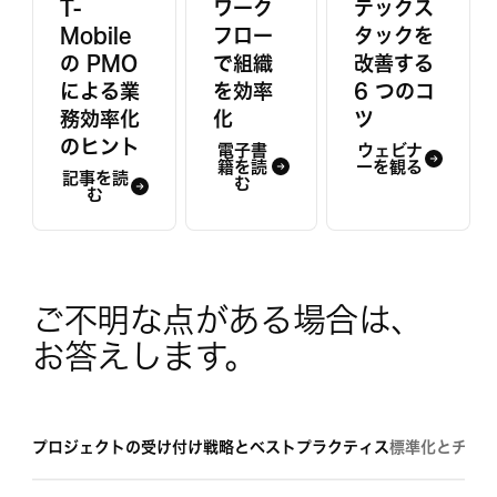
T-
ワーク
テックス
Mobile
フロー
タックを
の PMO
で組織
改善する
による業
を効率
6 つのコ
務効率化
化
ツ
のヒント
電子書
ウェビナ
籍を読
ーを観る
記事を読
む
む
ご不明な点がある場合は、 
お答えします。
プロジェクトの受け付け戦略とベストプラクティス
標準化とチー