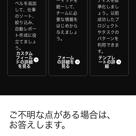
ーマットを
ティスを標
ベルを追加
統一して、
準化しまし
して、仕事
チームに必
ょう。以前
のソート、
要な情報を
成功したプ
絞り込み、
はじめから
ロジェクト
自動レポー
与えましょ
やタスクの
ト作成に役
う。
パターンを
立てましょ
利用できま
う。
す。
カスタム
フィール
フォーム
テンプレ
ドの詳細
の詳細を
ートの詳
を見る
見る
細
ご不明な点がある場合は、 
お答えします。