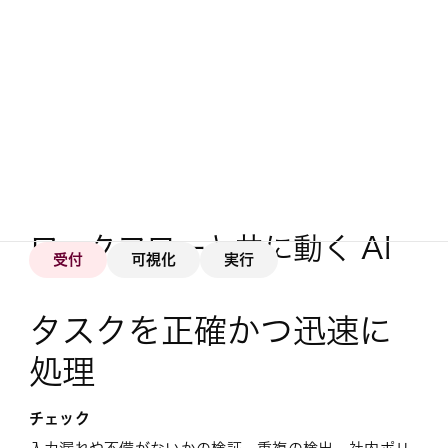
ワークフローと共に動く AI 
受付
可視化
実行
タスクを正確かつ迅速に
処理
チェック
アラート
作成