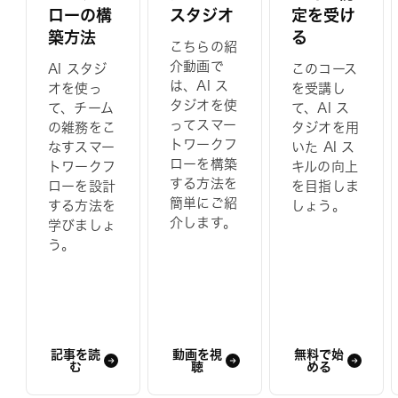
ローの構
スタジオ
定を受け
築方法
る
こちらの紹
介動画で
AI スタジ
このコース
は、AI ス
オを使っ
を受講し
タジオを使
て、チーム
て、AI ス
ってスマー
の雑務をこ
タジオを用
トワークフ
なすスマー
いた AI ス
ローを構築
トワークフ
キルの向上
する方法を
ローを設計
を目指しま
簡単にご紹
する方法を
しょう。
介します。
学びましょ
う。
記事を読
動画を視
無料で始
む
聴
める