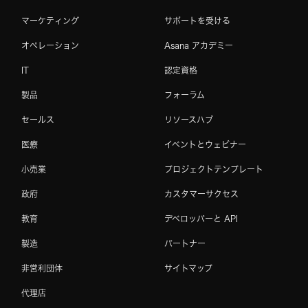
マーケティング
サポートを受ける
オペレーション
Asana アカデミー
IT
認定資格
製品
フォーラム
セールス
リソースハブ
医療
イベントとウェビナー
小売業
プロジェクトテンプレート
政府
カスタマーサクセス
教育
デベロッパーと API
製造
パートナー
非営利団体
サイトマップ
代理店