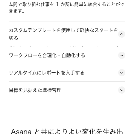
ム間で取り組む仕事を 1 か所に簡単に統合することがで
きます。
カスタムテンプレートを使用して軽快なスタートを
切る
共通するプロセスを、チーム全体で使用できるテンプレ
ートに変換することで、毎回のプロジェクトを円滑に進
ワークフローを合理化・自動化する
行できます。
リアルタイムにレポートを入手する
テンプレートギャラリーを見る
目標を見据えた進捗管理
詳しく見る
詳しく見る
Asana と共によりよい変化を生み出
詳しく見る