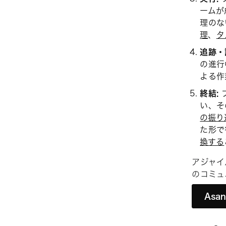
ームが
理のな
理
、
タ
追跡・
の進行
よる作
終結:
い、そ
の振り
た形で
換する
アジャイ
のコミュ
As