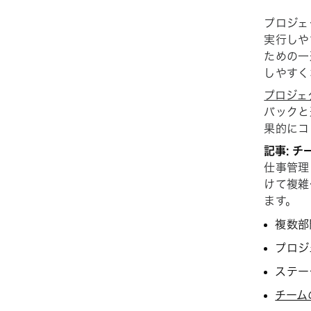
プロジェ
実行しや
ための一
しやすく
プロジェ
バックと
果的にコ
記事: 
仕事管理
けて複雑
ます。
複数部
プロジ
ステー
チーム