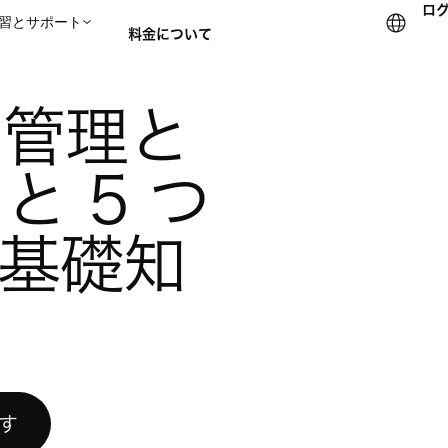
ロ
習とサポート
料金について
ト管理と
セールスチームに問い合
 5 つ
基礎知
試す