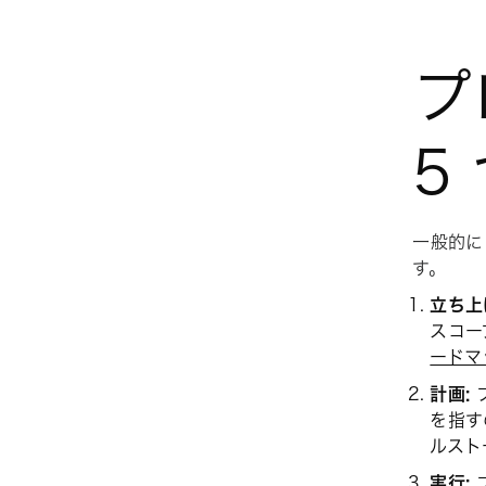
プ
5
一般的に
す。
立ち上
スコー
ードマ
計画:
を指す
ルスト
実行: