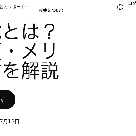
ロ
習とサポート
料金について
み・種類・メリットと作り方を解説
式とは？
セールスチームに問い合
類・メリ
方を解説
試す
年7月18日