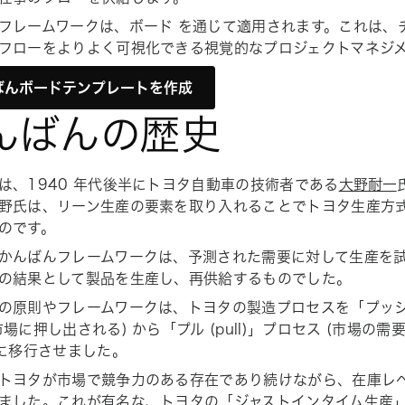
フレームワークは、
ボード
を通じて適用されます。これは、
フローをよりよく可視化できる視覚的なプロジェクトマネジ
ばんボードテンプレートを作成
んばんの歴史
は、1940 年代後半にトヨタ自動車の技術者である
大野耐一
野氏は、リーン生産の要素を取り入れることでトヨタ生産方
のです。
かんばんフレームワークは、予測された需要に対して生産を
の結果として製品を生産し、再供給するものでした。
の原則やフレームワークは、トヨタの製造プロセスを「プッシュ 
市場に押し出される) から「プル (pull)」プロセス (市場の
 に移行させました。
トヨタが市場で競争力のある存在であり続けながら、在庫レ
ました。これが有名な、トヨタの「ジャストインタイム生産