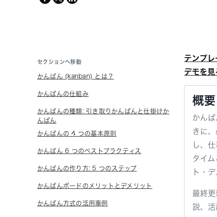
twitter
テンプレ
セクションへ移動
デモを見
かんばん (kanban) とは？
かんばんの仕組み
概要
かんばんの種類: 引き取りかんばんと仕掛けか
かんば
んばん
きに、
かんばんの 4 つの基本原則
し、仕
かんばん 6 つのベストプラクティス
タイム
かんばんの作り方: 5 つのステップ
ト・デ
かんばんボードのメリットとデメリット
最終更
かんばん方式の活用事例
説、活