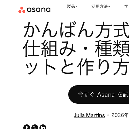
製品
活用方法
学
お役立ちリソース
プロジェクト管理
かんばん方式とは？仕組
|
|
かんばん方
仕組み・種
ットと作り
今すぐ Asana を
Julia Martins
2026
facebook
x-
linkedin