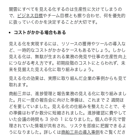
闇雲にすべてを見える化するのは生産性に欠けてしまうの
で、
ビジネス目標
やチーム目標とも擦り合わせ、何を優先的
に扱っていくのかを決定することが大切です。
コストがかかる場合もある
見える化を実現するには、リソースの獲得やツールの導入な
ど、一時的なコストがかかるケースもあるでしょう。しかし
見える化は、無駄が生まれる業務の発見や仕事の生産性向上
につながる考え方です。初期段階のコストにとらわれず、未
来を見据えた見える化に取り組みましょう。
見える化の効果は、実際に取り組んだ企業の事例からも見て
取れます。
商船三井は、進捗管理と報告業務の見える化に取り組みまし
た。月に一度の報告会に向けた準備は、これまで 2 週間ほ
どを要していました。見える化の仕組みを整えたことで、そ
の準備はわずか数分に短縮されました。進捗確認に費やして
いた会議の時間も 3 分の 1 になりました。個人の手元で管
理されていた情報が共有され、リスクを即座に把握できるよ
うになりました。詳しくは
商船三井の導入事例
をご覧くださ