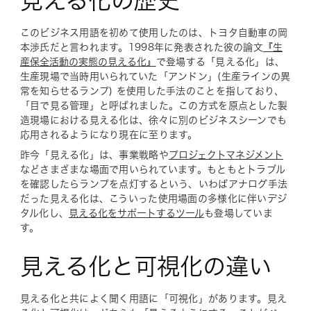
見える化の歴史
このビジネス用語を初めて使用したのは、トヨタ自動車の岡
本渉氏だと言われます。1998年に発表された彼の論文
『生
産保全活動の実態の見える化』
で登場する「見える化」は、
生産現場で当時用いられていた「アンドン」(生産ラインの異
常を知らせるランプ) を使用した手法のことを指しており、
「目で見る管理」と呼ばれました。この方式を原点とした製
造現場における見える化は、徐々に別のビジネスシーンでも
応用されるようになり現在に至ります。
昨今「見える化」は、事業戦略や
プロジェクトマネジメント
などさまざまな場面で用いられています。もともとトラブル
を確認したらランプを点灯するという、いわばアナログ手法
だった見える化は、こういった使用場面の多様化に伴いデジ
タル化し、
見える化をサポートするツール
も登場していま
す。
見える化と可視化の違い
見える化と共によく聞く用語に「可視化」があります。見え