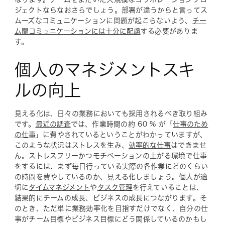
ジェクトならなおさらでしょう。部署が違うからと言ってス
ムーズなコミュニケーションに問題が起こらないよう、
チー
ム間コミュニケーションには十分に配慮
する必要がありま
す。
個人のマネジメントスキ
ルの向上
見える化は、日々の業務においても採用されるべき取り組み
です。
最近の調査
では、作業時間の約 60 % が「
仕事のため
の仕事
」に費やされているということがわかっていますが、
このような状況はストレスを生み、
効率的な仕事
はできませ
ん。ストレスフリーかつモチベーションの上がる環境で仕事
をするには、まず毎日行っている実際の各作業にどのくらい
の時間を費やしているのか、見える化しましょう。個人が適
切に
タイムマネジメント
や
タスク管理
を行えていることは、
結果的にチームの成長、ビジネスの成長につながります。そ
のとき、ただ単に業務効率化を目指すだけでなく、自分の仕
事がチーム目標やビジネス目標にどう関係しているのかもし