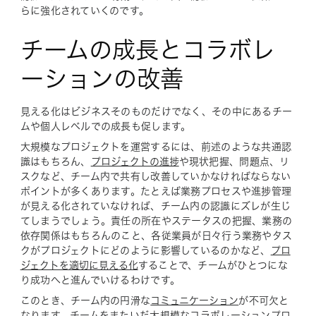
らに強化されていくのです。
チームの成長とコラボレ
ーションの改善
見える化はビジネスそのものだけでなく、その中にあるチー
ムや個人レベルでの成長も促します。
大規模なプロジェクトを運営するには、前述のような共通認
識はもちろん、
プロジェクトの進捗
や現状把握、問題点、リ
スクなど、チーム内で共有し改善していかなければならない
ポイントが多くあります。たとえば業務プロセスや進捗管理
が見える化されていなければ、チーム内の認識にズレが生じ
てしまうでしょう。責任の所在やステータスの把握、業務の
依存関係はもちろんのこと、各従業員が日々行う業務やタス
クがプロジェクトにどのように影響しているのかなど、
プロ
ジェクトを適切に見える化
することで、チームがひとつにな
り成功へと進んでいけるわけです。
このとき、チーム内の円滑な
コミュニケーション
が不可欠と
なります。チームをまたいだ大規模なコラボレーションプロ