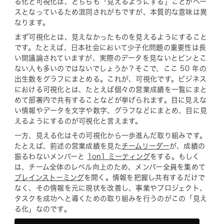
る化と可視化は、どちらも「見えるようにする」ことがベー
スとなっているため混同されがちですが、本質的な意味は異
なります。
まず可視化とは、見えなかったものを見えるようにすること
です。たとえば、日本社会において少子化問題の重要性は長
い間議論されていますが、実際のデータを見ないとピンとこ
ない人も多いのではないでしょうか？そこで、ここ 50 年の
出生数をグラフにまとめる。これが、可視化です。ビジネス
における可視化とは、たとえば個々の営業成績を一覧にまと
めて部署内で共有することなどが挙げられます。目に見えな
い情報やデータを文字や数字、グラフなどにまとめ、目に見
えるようにするのが可視化と言えます。
一方、見える化はその可視化から一歩進んだ取り組みです。
たとえば、前述の営業成績を見た
チームリーダー
が、成績の
振るわないメンバーと
1on1 ミーティング
をする。もしく
は、チーム全体のレベル向上のため、メンバー全員を集めて
ブレインストーミング
を開く。情報を把握し共有するだけで
なく、その情報を元に現状を改善し、事業やプロジェクト、
タスクを成功へと導くための取り組みを行うのがこの「見え
る化」なのです。