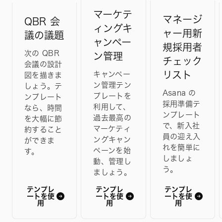
マーケテ
マネージ
QBR 会
ィングキ
ャー用新
議の議題
ャンペー
規採用者
次の QBR
ン管理
チェック
会議の設計
リスト
キャンペー
図を描きま
ン管理テン
しょう。テ
Asana の
プレートを
ンプレート
採用準備テ
利用して、
なら、時間
ンプレート
過去最高の
を大幅に節
で、新入社
マーケティ
約すること
員の迎え入
ングキャン
ができま
れを簡単に
ペーンを始
す。
しましょ
動、管理し
う。
ましょう。
テンプレ
テンプレ
テンプレ
ートを使
ートを使
ートを使
用
用
用