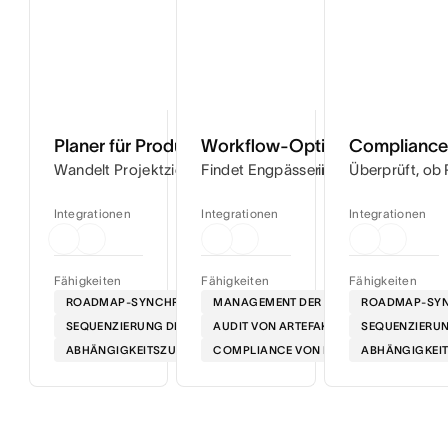
Planer für Produkteinführungen
Workflow-Optimierer
Compliance-
Wandelt Projektziele in Schritt-für-Schritt-Zeitpläne um,
Findet Engpässe in Ihren Workflows u
Überprüft, ob 
Integrationen
Integrationen
Integrationen
Fähigkeiten
Fähigkeiten
Fähigkeiten
ROADMAP-SYNCHRONISATION
MANAGEMENT DER MARKENSPRACHE
ROADMAP-SYN
SEQUENZIERUNG DER MARKTEINFÜHRUNG
AUDIT VON ARTEFAKTEN
SEQUENZIERU
ABHÄNGIGKEITSZUORDNUNG
COMPLIANCE VON BOTSCHAFTEN
ABHÄNGIGKEI