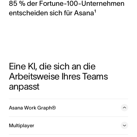
85 % der Fortune-100-Unternehmen
entscheiden sich für Asana¹
Eine KI, die sich an die 
Arbeitsweise Ihres Teams 
anpasst
Asana Work Graph®
Ein neuronales Netzwerk, das alles in Ihrem Unternehmen
verbindet — jede Person, Aufgabe, Projekt, Ziel und
Multiplayer
Abhängigkeit — damit Mensch und KI stets wissen, wer