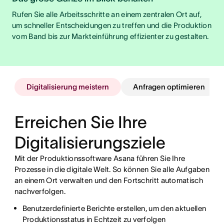
Rufen Sie alle Arbeitsschritte an einem zentralen Ort auf,
um schneller Entscheidungen zu treffen und die Produktion
vom Band bis zur Markteinführung effizienter zu gestalten.
Digitalisierung meistern
Anfragen optimieren
Erreichen Sie Ihre
Digitalisierungsziele
Mit der Produktionssoftware Asana führen Sie Ihre
Prozesse in die digitale Welt. So können Sie alle Aufgaben
an einem Ort verwalten und den Fortschritt automatisch
nachverfolgen.
CSV-Dateien mit Compliance-Anforderungen in
Benutzerdefinierte Berichte erstellen, um den aktuellen
Anfragen direkt zuweisen, priorisieren und verfolgen
Aufgaben umwandeln
Produktionsstatus in Echtzeit zu verfolgen
Wahlweise in Kanban-Boards, Kalender- oder