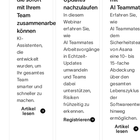
mit Ihrem
nachzulaufen
AI Teammat
Team
In diesem
Erfahren Sie,
Webinar
wie
zusammenarbeiten
erfahren Sie,
AI Teammates
können
wie
dem
KI-
AI Teammates
Sicherheitste
Assistenten,
Arbeitsvorgänge
von Asana
die
in Echtzeit-
eine 10- bis
entwickelt
Updates
15-fache
wurden, um
umwandeln
Abdeckung
Ihr gesamtes
und Teams
über den
Team
dabei
gesamten
smarter und
unterstützen,
Lebenszyklus
schneller zu
Risiken
der
machen.
frühzeitig zu
Softwareentw
Artikel
erkennen.
hinweg
lesen
ermöglichen.
Registrieren
Artikel
lesen