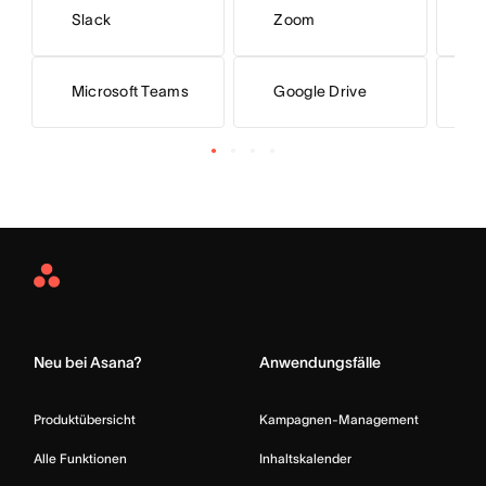
Slack
Zoom
G
Microsoft Teams
Google Drive
Z
Asana
Home
Neu bei Asana?
Anwendungsfälle
Produktübersicht
Kampagnen-Management
Alle Funktionen
Inhaltskalender