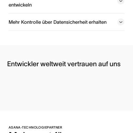
Mehr über die Asana-API erfahren
entwickeln
Mehr über App-Komponenten erfahren
Mehr Kontrolle über Datensicherheit erhalten
Mehr über maßgeschneiderte Apps erfahren
Entwickler weltweit vertrauen auf uns
Jetzt mit der Audit Log API loslegen
ASANA-TECHNOLOGIEPARTNER