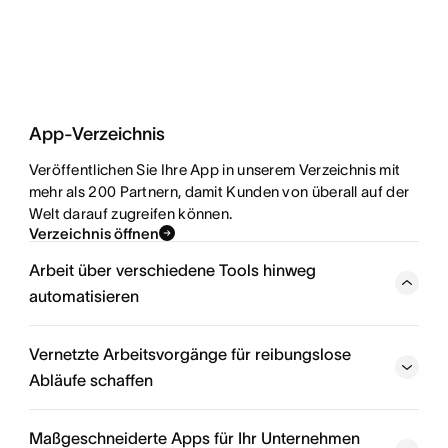
App-Verzeichnis
Veröffentlichen Sie Ihre App in unserem Verzeichnis mit
mehr als 200 Partnern, damit Kunden von überall auf der
Welt darauf zugreifen können.
Verzeichnis öffnen
Arbeit über verschiedene Tools hinweg
automatisieren
Mit der Asana-API können Sie Apps entwickeln, die
wiederkehrende Aufgaben (z. B. die Erstellung von
Vernetzte Arbeitsvorgänge für reibungslose
Erinnerungsaufgaben, das Verschicken von Updates
Abläufe schaffen
oder die Organisation von Projekten) automatisieren.
Maßgeschneiderte Apps für Ihr Unternehmen