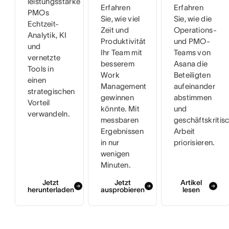
leistungsstarke
Erfahren
Erfahren
PMOs
Sie, wie viel
Sie, wie die
Echtzeit-
Zeit und
Operations-
Analytik, KI
Produktivität
und PMO-
und
Ihr Team mit
Teams von
vernetzte
besserem
Asana die
Tools in
Work
Beteiligten
einen
Management
aufeinander
strategischen
gewinnen
abstimmen
Vorteil
könnte. Mit
und
verwandeln.
messbaren
geschäftskritis
Ergebnissen
Arbeit
in nur
priorisieren.
wenigen
Minuten.
Jetzt
Jetzt
Artikel
herunterladen
ausprobieren
lesen