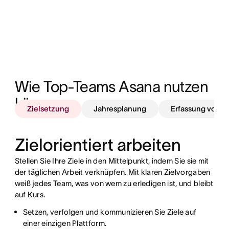
Wie Top-Teams Asana nutzen 
können
Zielsetzung
Jahresplanung
Erfassung von A
Zielorientiert arbeiten
Stellen Sie Ihre Ziele in den Mittelpunkt, indem Sie sie mit
der täglichen Arbeit verknüpfen. Mit klaren Zielvorgaben
weiß jedes Team, was von wem zu erledigen ist, und bleibt
auf Kurs.
Setzen, verfolgen und kommunizieren Sie Ziele auf
Schätzen Sie das Arbeitspensum und den
Standardisieren Sie Arbeitsanfragen, damit Teams
einer einzigen Plattform.