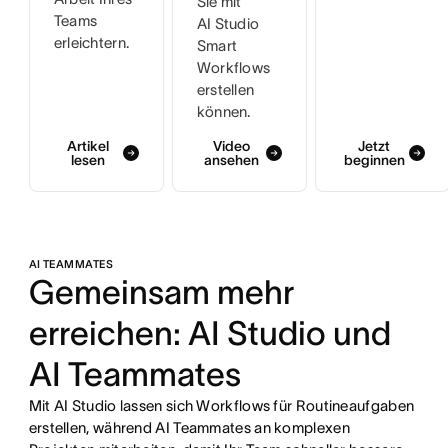
Sie mit
Teams
AI Studio
erleichtern.
Smart
Workflows
erstellen
können.
Artikel
Video
Jetzt
lesen
ansehen
beginnen
AI TEAMMATES
Gemeinsam mehr
erreichen: AI Studio und
AI Teammates
Mit AI Studio lassen sich Workflows für Routineaufgaben
erstellen, während AI Teammates an komplexen