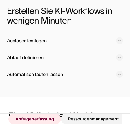
Erstellen Sie KI-Workflows in 
wenigen Minuten
Auslöser festlegen
Wählen Sie aus, wann Ihr Workflow startet – etwa bei einer
neuen Aufgabe, einer Formularübermittlung oder einem
Ablauf definieren
beliebigen Projektereignis.
Automatisch laufen lassen
Eine KI für jeden Workflow
Anfragenerfassung
Ressourcenmanagement