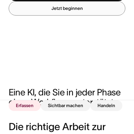
Jetzt beginnen
Eine KI, die Sie in jeder Phase 
eines Workflows unterstützt
Erfassen
Sichtbar machen
Handeln
Die richtige Arbeit zur