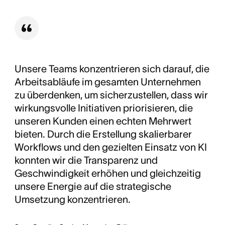
Lizenzierung von Inhalten führte zu überraschenden
Eine Verbesserung von etwa 67 %
bei der
Rechnungen und überflüssigen Käufe von Assets.
Einhaltung der ursprünglichen
Veröffentlichungsfristen, basierend auf einer
Reduzierung von etwa 3 von 10 Artikeln, die vom
ursprünglichen Fertigstellungsdatum verschoben
wurden, auf weniger als 1 von 10.
Unsere Teams konzentrieren sich darauf, die
Arbeitsabläufe im gesamten Unternehmen
zu überdenken, um sicherzustellen, dass wir
wirkungsvolle Initiativen priorisieren, die
unseren Kunden einen echten Mehrwert
bieten. Durch die Erstellung skalierbarer
Workflows und den gezielten Einsatz von KI
konnten wir die Transparenz und
Geschwindigkeit erhöhen und gleichzeitig
unsere Energie auf die strategische
Umsetzung konzentrieren.