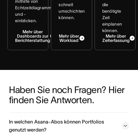
mithilfe von
schnell
die
Echtzeitdiagrammen
umschichten
benötigte
und -
können.
Zeit
einblicken.
einplanen
können.
Mehr über
Dashboards zur
Mehr über
Mehr über
Berichterstattung
Workload
Zeiterfassung
Haben Sie noch Fragen? Hier 
finden Sie Antworten.
In welchen Asana-Abos können Portfolios
genutzt werden?