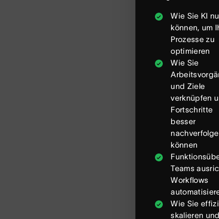
Wie Sie KI n
können, um I
Prozesse zu
optimieren
Wie Sie
Arbeitsvorg
und Ziele
verknüpfen 
Fortschritte
besser
nachverfolg
können
Funktionsübe
Teams ausri
Workflows
automatisier
Wie Sie effiz
skalieren und