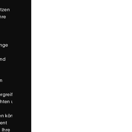
utzen
hre
änge
und
en
rgreifende
chten und
en können
ient
 Ihre