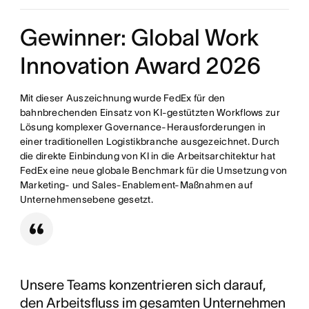
Zusammenfassungen geben der Führung einen
sammeln und Status-Updates manuell
vollständigen Überblick über globale Vorhaben,
vorzubereiten, was die Transparenz für die Führung
Gewinner: Global Work
ohne dass manuell nach dem Status gefragt werden
beeinträchtigte und die Markteinführungszeit
muss.
verlängerte.
Innovation Award 2026
Mit dieser Auszeichnung wurde FedEx für den
bahnbrechenden Einsatz von KI-gestützten Workflows zur
Lösung komplexer Governance-Herausforderungen in
einer traditionellen Logistikbranche ausgezeichnet. Durch
die direkte Einbindung von KI in die Arbeitsarchitektur hat
FedEx eine neue globale Benchmark für die Umsetzung von
Marketing- und Sales-Enablement-Maßnahmen auf
Unternehmensebene gesetzt.
Unsere Teams konzentrieren sich darauf,
den Arbeitsfluss im gesamten Unternehmen