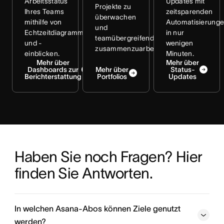
Arbeitsstatus
Updates mit
Projekte zu
Ihres Teams
zeitsparenden
überwachen
mithilfe von
Automatisierung
und
Echtzeitdiagrammen
in nur
teamübergreifend
und -
wenigen
zusammenzuarbeiten.
einblicken.
Minuten.
Mehr über
Mehr über
Dashboards zur
Mehr über
Status-
Berichterstattung
Portfolios
Updates
Haben Sie noch Fragen? Hier 
finden Sie Antworten.
In welchen Asana-Abos können Ziele genutzt
werden?