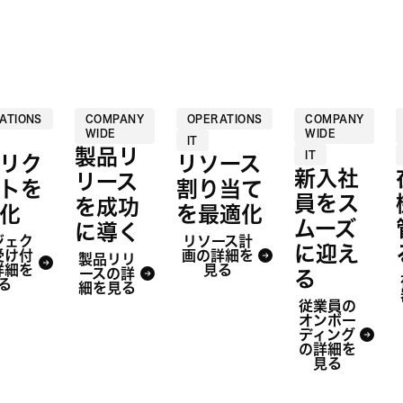
ATIONS
COMPANY
OPERATIONS
COMPANY
WIDE
WIDE
IT
製品リ
IT
リク
リソース
新入社
リース
トを
割り当て
員をス
を成功
化
を最適化
ムーズ
に導く
ジェク
リソース計
に迎え
受け付
画の詳細を
製品リリ
詳細を
見る
ースの詳
る
る
細を見る
従業員の
オンボー
ディング
の詳細を
見る