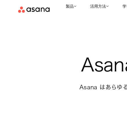
製品
活用方法
学
Asa
Asana はあ