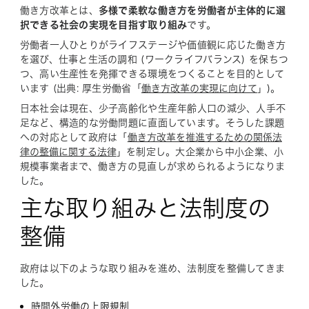
働き方改革とは、
多様で柔軟な働き方を労働者が主体的に選
択できる社会の実現を目指す取り組み
です。
労働者一人ひとりがライフステージや価値観に応じた働き方
を選び、仕事と生活の調和 (ワークライフバランス) を保ちつ
つ、高い生産性を発揮できる環境をつくることを目的として
います (出典: 厚生労働省「
働き方改革の実現に向けて
」)。
日本社会は現在、少子高齢化や生産年齢人口の減少、人手不
足など、構造的な労働問題に直面しています。そうした課題
への対応として政府は「
働き方改革を推進するための関係法
律の整備に関する法律
」を制定し。大企業から中小企業、小
規模事業者まで、働き方の見直しが求められるようになりま
した。
主な取り組みと法制度の
整備
政府は以下のような取り組みを進め、法制度を整備してきま
した。
時間外労働の上限規制