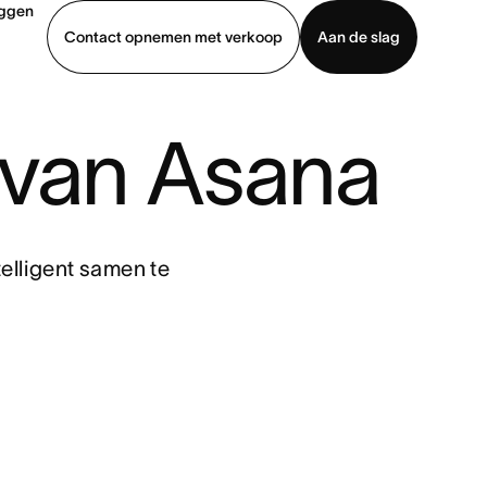
oggen
Contact opnemen met verkoop
Aan de slag
erkoop
Demo bekijken
App downloaden
s van Asana
elligent samen te