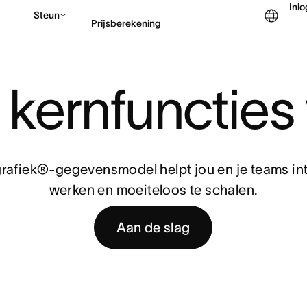
Inl
Steun
Prijsberekening
Contact opnemen met v
 kernfunctie
afiek®-gegevensmodel helpt jou en je teams int
werken en moeiteloos te schalen.
Aan de slag