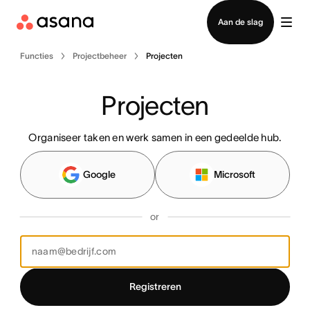
Contact opnemen met verkoop
Aan de slag
Functies
Projectbeheer
Projecten
Projecten
Organiseer taken en werk samen in een gedeelde hub.
Google
Microsoft
or
Registreren