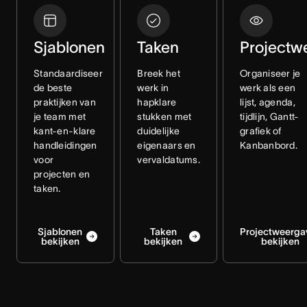
Sjablonen
Taken
Projectw
Standaardiseer
Breek het
Organiseer je
de beste
werk in
werk als een
praktijken van
hapklare
lijst, agenda,
je team met
stukken met
tijdlijn, Gantt-
kant-en-klare
duidelijke
grafiek of
handleidingen
eigenaars en
Kanbanbord.
voor
vervaldatums.
projecten en
taken.
Sjablonen
Taken
Projectweerga
bekijken
bekijken
bekijken