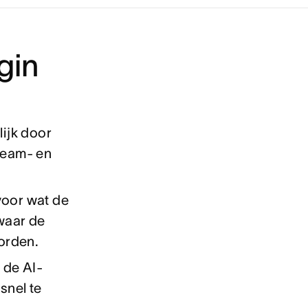
gin
ijk door
 team- en
voor wat de
 waar de
orden.
 de AI-
snel te