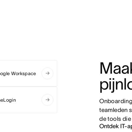
Maak
ogle Workspace
pijnl
eLogin
Onboarding 
teamleden sn
de tools di
Ontdek IT-