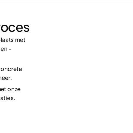
roces
laats met
en -
concrete
meer.
met onze
aties.