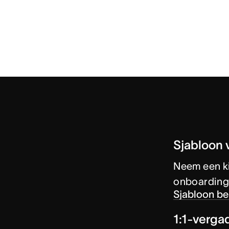
Sjabloon 
Neem een ki
onboarding 
Sjabloon be
1:1-verga