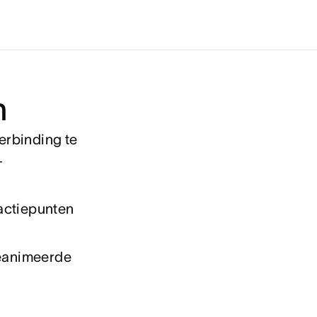
n
erbinding te
-
actiepunten
geanimeerde