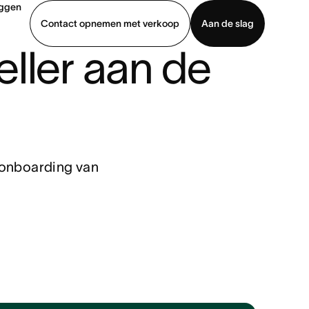
oggen
Contact opnemen met verkoop
Aan de slag
ler aan de 
erkoop
Demo bekijken
App downloaden
 onboarding van