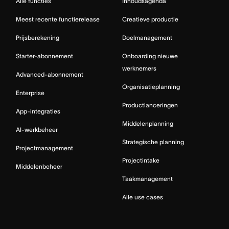
Alle functies
Inhoudsagenda
Meest recente functierelease
Creatieve productie
Prijsberekening
Doelmanagement
Starter-abonnement
Onboarding nieuwe
werknemers
Advanced-abonnement
Organisatieplanning
Enterprise
Productlanceringen
App-integraties
Middelenplanning
AI-werkbeheer
Strategische planning
Projectmanagement
Projectintake
Middelenbeheer
Taakmanagement
Alle use cases