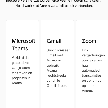
medewerkers het zat worden elke keer te moeten schakelen. 
Houd werk met Asana vanaf elke plek verbonden.
Microsoft
Gmail
Zoom
Teams
Synchroniseer
Link
Gmail met
vergaderingen
Verbind de
Asana en
aan taken en
gesprekken
gebruik
haal
van je team
Asana
automatisch
met taken en
rechtstreeks
transcripties
projecten in
vanuit je
en opnames
Asana.
Gmail-inbox.
op naar
Asana.