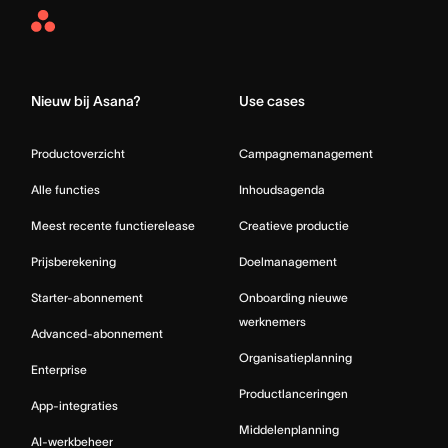
Asana
Home
Nieuw bij Asana?
Use cases
Productoverzicht
Campagnemanagement
Alle functies
Inhoudsagenda
Meest recente functierelease
Creatieve productie
Prijsberekening
Doelmanagement
Starter-abonnement
Onboarding nieuwe
werknemers
Advanced-abonnement
Organisatieplanning
Enterprise
Productlanceringen
App-integraties
Middelenplanning
AI-werkbeheer