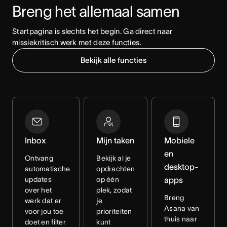
Breng het allemaal samen
Startpagina is slechts het begin. Ga direct naar 
missiekritisch werk met deze functies.
Bekijk alle functies
Inbox
Mijn taken
Mobiele
en
Ontvang
Bekijk al je
desktop-
automatische
opdrachten
updates
op één
apps
over het
plek, zodat
Breng
werk dat er
je
Asana van
voor jou toe
prioriteiten
thuis naar
doet en filter
kunt