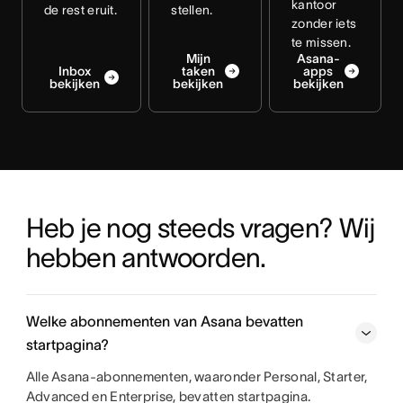
kantoor
de rest eruit.
stellen.
zonder iets
te missen.
Mijn
Asana-
Inbox
taken
apps
bekijken
bekijken
bekijken
Heb je nog steeds vragen? Wij 
hebben antwoorden.
Welke abonnementen van Asana bevatten
startpagina?
Alle Asana-abonnementen, waaronder Personal, Starter,
Advanced en Enterprise, bevatten startpagina.