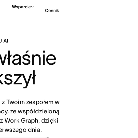
Wsparcie
Cennik
Kontakt ze sprzedażą
 AI
łaśnie 
kszył
ą z Twoim zespołem w
cy, ze współdzieloną
z Work Graph, dzięki
erwszego dnia.