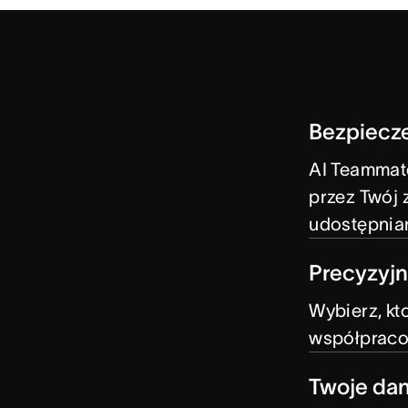
Bezpiecz
AI Teammat
przez Twój 
udostępnia
Precyzyjn
Wybierz, kt
współpraco
Twoje dan