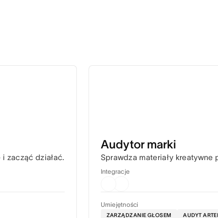
Audytor marki
i zacząć działać.
Sprawdza materiały kreatywne p
Integracje
Umiejętności
ZARZĄDZANIE GŁOSEM
AUDYT ART