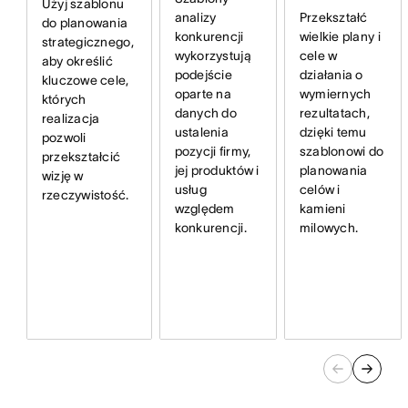
Użyj szablonu
analizy
Przekształć
do planowania
konkurencji
wielkie plany i
strategicznego,
wykorzystują
cele w
aby określić
podejście
działania o
kluczowe cele,
oparte na
wymiernych
których
danych do
rezultatach,
realizacja
ustalenia
dzięki temu
pozwoli
pozycji firmy,
szablonowi do
przekształcić
jej produktów i
planowania
wizję w
usług
celów i
rzeczywistość.
względem
kamieni
konkurencji.
milowych.