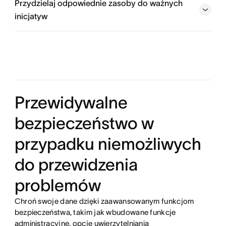
Rozpocznij
Przydzielaj odpowiednie zasoby do ważnych
inicjatyw
Realizuj swoje główne priorytety
Monitoruj obciążenie pracą
Przewidywalne
bezpieczeństwo w
przypadku niemożliwych
do przewidzenia
problemów
Chroń swoje dane dzięki zaawansowanym funkcjom
bezpieczeństwa, takim jak wbudowane funkcje
administracyjne, opcje uwierzytelniania