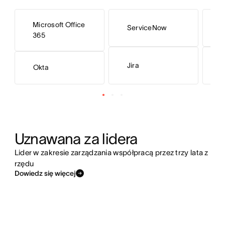
Microsoft Office
ServiceNow
S
365
Jira
H
Okta
Uznawana za lidera
Lider w zakresie zarządzania współpracą przez trzy lata z
rzędu
Dowiedz się więcej