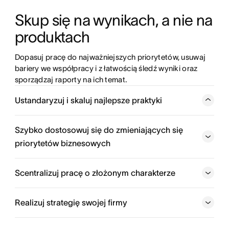
Skup się na wynikach, a nie na 
produktach 
Dopasuj pracę do najważniejszych priorytetów, usuwaj 
bariery we współpracy i z łatwością śledź wyniki oraz 
sporządzaj raporty na ich temat.
Ustandaryzuj i skaluj najlepsze praktyki
Połącz zespoły i twórz powtarzalne procesy, które
ograniczają bezproduktywne zajęcia i wywierają realny
Szybko dostosowuj się do zmieniających się
wpływ na biznes.
priorytetów biznesowych
Koordynuj działania pomiędzy zespołami
Scentralizuj pracę o złożonym charakterze
Dostosuj działania zespołów do założonych celów
Realizuj strategię swojej firmy