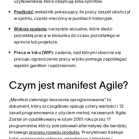
użytkowników, które obejmują kilka sprintów.
Prędkość
:
wskaźnik pokazujący, ile pracy zespół ukończył
w sprintu, często mierzony w punktach historyjek.
Wykres spalania
:
narzędzie wizualne, które śledzi
pozostałą pracę w stosunku do czasu pozostałego w
sprincie lub projekcie.
Praca w toku (WIP):
zadania, nad którymi obecnie się
pracuje; ograniczenie pracy w toku pomaga zapobiegać
wąskim gardłom i opóźnieniom.
Czym jest manifest Agile?
„Manifest zwinnego tworzenia oprogramowania” to
dokument, który szczegółowo opisuje cztery wartości i 12
zasad programowania z użyciem metod, nazwanych Agile.
Został on opublikowany w lutym 2001 roku przez 17
programistów, którzy potrzebowali alternatywy dla bardziej
liniowego
procesu rozwoju produktu
. Priorytetowo traktuje
ludzi, rozwiązania robocze, współpracę z klientami i