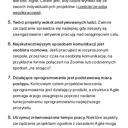
wartość Agile. Celem jest, aby ludzie wyrwali się ze
swoich indywidualnych projektów i
częściej ze sobą
współpracowali
.
Twórz projekty wokół zmotywowanych ludzi.
Zwinne
zarządzanie sprawdza się najlepiej, gdy zespoły są
zaangażowane i aktywnie pracują nad osiągnięciem celu.
Najskuteczniejszym sposobem komunikacji jest
osobista rozmowa.
Jeśli pracujesz w rozproszonym
zespole, przeznacz czas na osobistą komunikację, na
przykład w formie połączeń na Zoomie lub codziennych
spotkań „na stojąco”.
Działające oprogramowanie jest podstawową miarą
postępu.
Końcowym celem projektów tworzenia
oprogramowania jest działający produkt, a struktura Agile
pomaga w jego osiągnięciu poprzez nadanie
funkcjonalnemu oprogramowaniu najwyższego
priorytetu.
Utrzymuj zrównoważone tempo pracy.
Niektóre aspekty
zarządzania projektami zgodnie z zasadami Agile mogą