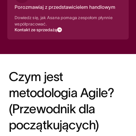
Porozmawiaj z przedstawicielem handlowym
Dowiedz się, jak Asana pomaga zespołom płynnie
współpracować.
Kontakt ze sprzedażą
Czym jest
metodologia Agile?
(Przewodnik dla
początkujących)