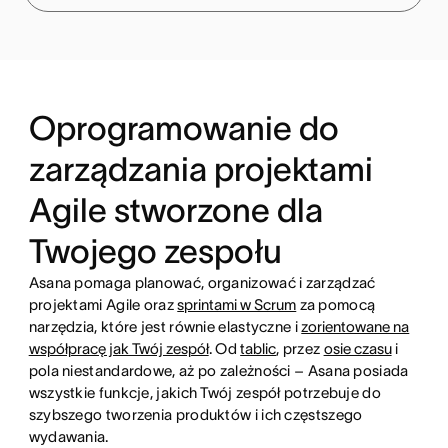
Oprogramowanie do
zarządzania projektami
Agile stworzone dla
Twojego zespołu
Asana pomaga planować, organizować i zarządzać
projektami Agile oraz
sprintami w Scrum
za pomocą
narzędzia, które jest równie elastyczne i
zorientowane na
współpracę jak Twój zespół
. Od
tablic
, przez
osie czasu
i
pola niestandardowe, aż po zależności – Asana posiada
wszystkie funkcje, jakich Twój zespół potrzebuje do
szybszego tworzenia produktów i ich częstszego
wydawania.