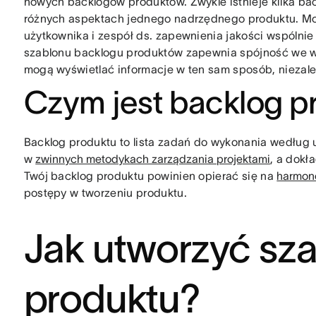
nowych backlogów produktów. Zwykle istnieje kilka bac
różnych aspektach jednego nadrzędnego produktu. Moż
użytkownika i zespół ds. zapewnienia jakości wspólnie
szablonu backlogu produktów zapewnia spójność we w
mogą wyświetlać informacje w ten sam sposób, nieza
Czym jest backlog p
Backlog produktu to lista zadań do wykonania według u
w
zwinnych metodykach zarządzania projektami
, a dokł
Twój backlog produktu powinien opierać się na
harmon
postępy w tworzeniu produktu.
Jak utworzyć sz
produktu?