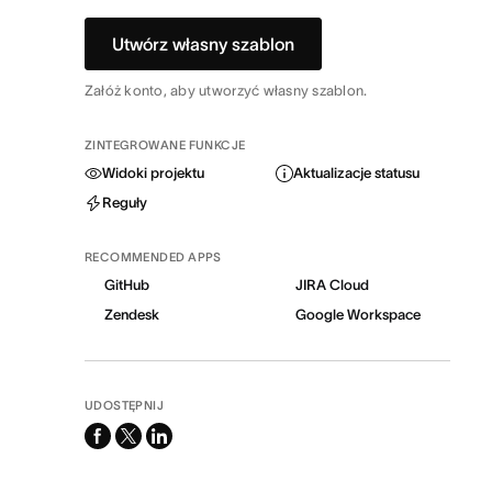
Utwórz własny szablon
Załóż konto, aby utworzyć własny szablon.
ZINTEGROWANE FUNKCJE
Widoki projektu
Aktualizacje statusu
Reguły
RECOMMENDED APPS
GitHub
JIRA Cloud
Zendesk
Google Workspace
UDOSTĘPNIJ
facebook
x-
linkedin
twitter