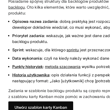
Posiadanie spójnej struktury dla backlogów produktów
backlogu
. Oto kilka elementów, które warto uwzględni
produktu:
Opisowa nazwa zadania
: dobrą praktyką jest rozp
deweloper dokładnie wiedział, co musi wykonać, ab
Priorytet zadania
: wskazuje, jak ważne jest dane za
backlogu produktu.
Sprint
: wskazuje, dla którego
sprintu
jest przeznaczo
Data wykonania
: czyli na kiedy należy wykonać dane
Punkty historyjek
:
metoda szacowania
wysiłku potrze
Historia użytkownika
:
opis działania funkcji z persp
następujący format: „Jako [użytkownik] chcę [potrzeba
Zadania w szablonie backlogu produktu są często rep
z szablonu karty Kanban może pomóc w zachowaniu dob
Utwórz szablon karty Kanban