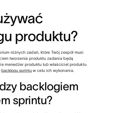
 używać
gu produktu?
orium różnych zadań, które Twój zespół musi
ęciem tworzenia produktu zadania będą
e menedżer produktu lub właściciel produktu
o
backlogu sprintu
w celu ich wykonania.
iędzy backlogiem
em sprintu?