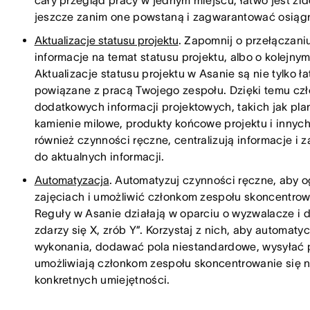
cały przegląd pracy w jednym miejscu, łatwo jest zid
jeszcze zanim one powstaną i zagwarantować osiąg
Aktualizacje statusu projektu
. Zapomnij o przełączani
informacje na temat statusu projektu, albo o kolejny
Aktualizacje statusu projektu w Asanie są nie tylko 
powiązane z pracą Twojego zespołu. Dzięki temu cz
dodatkowych informacji projektowych, takich jak plan
kamienie milowe, produkty końcowe projektu i innych.
również czynności ręczne, centralizują informacje i
do aktualnych informacji.
Automatyzacja
. Automatyzuj czynności ręczne, aby
zajęciach i umożliwić członkom zespołu skoncentrowan
Reguły w Asanie działają w oparciu o wyzwalacze i 
zdarzy się X, zrób Y”. Korzystaj z nich, aby automat
wykonania, dodawać pola niestandardowe, wysyłać p
umożliwiają członkom zespołu skoncentrowanie się 
konkretnych umiejętności.