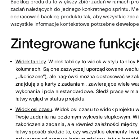
Backlog produktu to większy zbiór zadań w ramach proj
zadań należących do jednego konkretnego sprintu. Me
dopracować backlog produktu tak, aby wszystkie zadani
wszystkie informacje kontekstowe potrzebne dewelope
Zintegrowane funkcj
Widok tablicy
. Widok tablicy to widok w stylu tablicy
kolumnach. Są one zazwyczaj uporządkowane według s
„Ukończone”), ale nagłówki można dostosować w zal
znajdują się karty z zadaniami, zawierające wiele waż
wykonania i pola niestandardowe. Śledź pracę w miar
łatwy wgląd w status projektu.
Widok osi czasu
. Widok osi czasu to widok projektu 
Twoje zadania na poziomym wykresie słupkowym. Wida
zakończenia zadania, ale również zależności między
łatwy sposób śledzić to, czy wszystkie elementy Tw