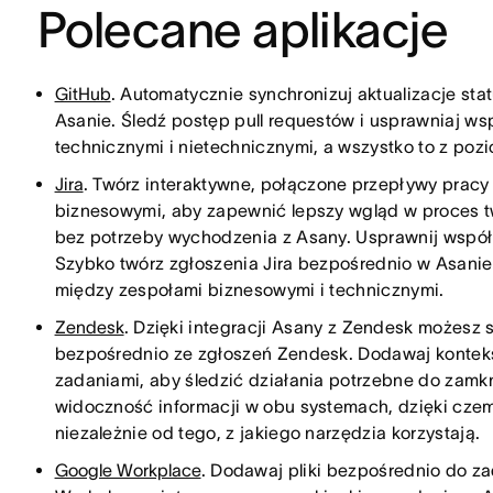
Polecane aplikacje
GitHub
. Automatycznie synchronizuj aktualizacje sta
Asanie. Śledź postęp pull requestów i usprawniaj 
technicznymi i nietechnicznymi, a wszystko to z poz
Jira
. Twórz interaktywne, połączone przepływy pracy
biznesowymi, aby zapewnić lepszy wgląd w proces t
bez potrzeby wychodzenia z Asany. Usprawnij współ
Szybko twórz zgłoszenia Jira bezpośrednio w Asani
między zespołami biznesowymi i technicznymi.
Zendesk
. Dzięki integracji Asany z Zendesk możesz 
bezpośrednio ze zgłoszeń Zendesk. Dodawaj kontekst, 
zadaniami, aby śledzić działania potrzebne do zamkn
widoczność informacji w obu systemach, dzięki cze
niezależnie od tego, z jakiego narzędzia korzystają.
Google Workplace
. Dodawaj pliki bezpośrednio do z