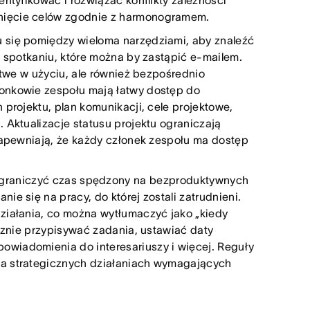
entyfikować i rozwiązać konflikty zależności
nięcie celów zgodnie z harmonogramem.
u się pomiędzy wieloma narzędziami, aby znaleźć
m spotkaniu, które można by zastąpić e-mailem.
łatwe w użyciu, ale również bezpośrednio
łonkowie zespołu mają łatwy dostęp do
 projektu, plan komunikacji, cele projektowe,
 Aktualizacje statusu projektu ograniczają
 zapewniają, że każdy członek zespołu ma dostęp
 ograniczyć czas spędzony na bezproduktywnych
ie się na pracy, do której zostali zatrudnieni.
działania, co można wytłumaczyć jako „kiedy
ycznie przypisywać zadania, ustawiać daty
owiadomienia do interesariuszy i więcej. Reguły
na strategicznych działaniach wymagających