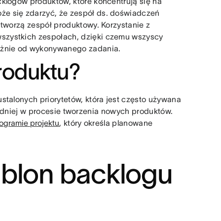
klogów produktów, które koncentrują się na
e się zdarzyć, że zespół ds. doświadczeń
 tworzą zespół produktowy. Korzystanie z
szystkich zespołach, dzięki czemu wszyscy
leżnie od wykonywanego zadania.
roduktu?
stalonych priorytetów, która jest często używana
adniej w procesie tworzenia nowych produktów.
ogramie projektu
, który określa planowane
ablon backlogu