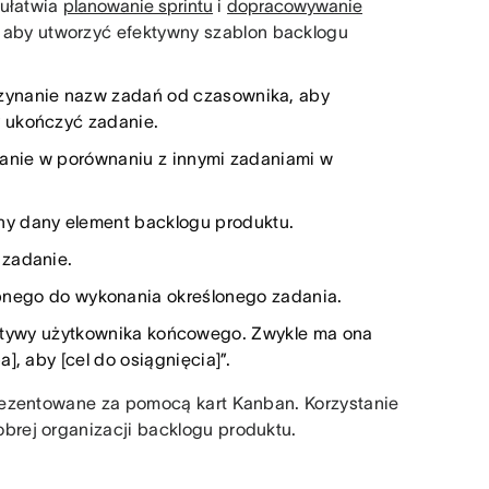
 ułatwia
planowanie sprintu
i
dopracowywanie
ć, aby utworzyć efektywny szablon backlogu
oczynanie nazw zadań od czasownika, aby
y ukończyć zadanie.
danie w porównaniu z innymi zadaniami w
ny dany element backlogu produktu.
 zadanie.
bnego do wykonania określonego zadania.
ektywy użytkownika końcowego. Zwykle ma ona
], aby [cel do osiągnięcia]”.
rezentowane za pomocą kart Kanban. Korzystanie
rej organizacji backlogu produktu.